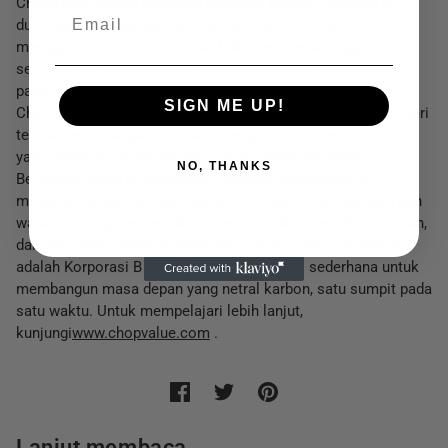
ChopValue adalah waralaba ekonomi sirkular pertama di
EMAIL
dunia yang merancang dan memproduksi produk
menggunakan material inovatif dan berkinerja tinggi yang
seluruhnya terbuat dari sumpit daur ulang. Sejak didirikan
pada tahun 2016, pendekatan "pemanenan perkotaan"
SIGN ME UP!
ChopValue telah menyelamatkan lebih dari 35 juta sumpit dari
tempat pembuangan sampah, mengubahnya menjadi produk
yang indah dan berkelanjutan untuk rumah dan kantor.
NO, THANKS
Berkantor pusat di Vancouver, Kanada, perusahaan ini
mengoperasikan jaringan global Mikropabrik perusahaan dan
waralaba yang menyediakan, memproduksi, mendistribusikan,
dan mempekerjakan di dalam komunitas lokal. ChopValue
adalah Korporasi B bersertifikat dengan visi sederhana untuk
membangun masa depan yang netral karbon, satu sumpit pada
satu waktu. Untuk mempelajari lebih lanjut,
kunjungi
www.chopvalue.com
.
Lanjut membaca