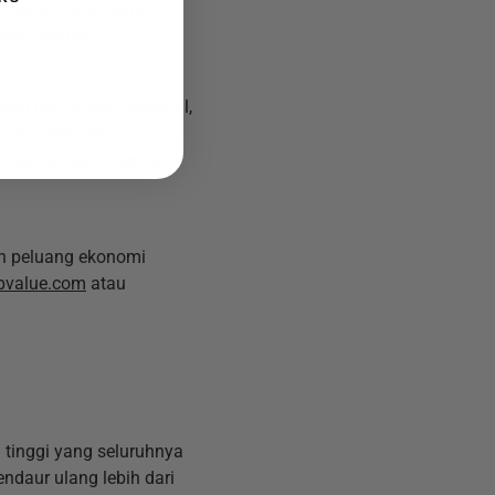
n negara kita menuju
enemukannya."
tegi nol limbah nasional,
di sumber daya.
akan di Asia, mereka
an peluang ekonomi
pvalue.com
atau
 tinggi yang seluruhnya
endaur ulang lebih dari