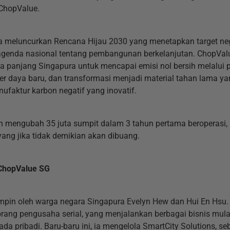
 ChopValue.
ra meluncurkan Rencana Hijau 2030 yang menetapkan target ne
agenda nasional tentang pembangunan berkelanjutan. ChopValu
a panjang Singapura untuk mencapai emisi nol bersih melalui
r daya baru, dan transformasi menjadi material tahan lama y
ufaktur karbon negatif yang inovatif.
 mengubah 35 juta sumpit dalam 3 tahun pertama beroperasi, 
ang jika tidak demikian akan dibuang.
 ChopValue SG
pin oleh warga negara Singapura Evelyn Hew dan Hui En Hsu. E
rang pengusaha serial, yang menjalankan berbagai bisnis mulai
a pribadi. Baru-baru ini, ia mengelola SmartCity Solutions, 