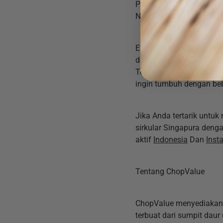
Pabrik Mikro untuk menc
Negara Bebas Sampah. Ma
Evelyn dan Hui En ingin 
dan memberdayakan pengu
Termotivasi oleh sumber
ingin tumbuh dengan bebe
Jika Anda tertarik untu
sirkular Singapura deng
aktif
Indonesia
Dan
Inst
Tentang ChopValue
ChopValue menyediakan s
terbuat dari sumpit daur