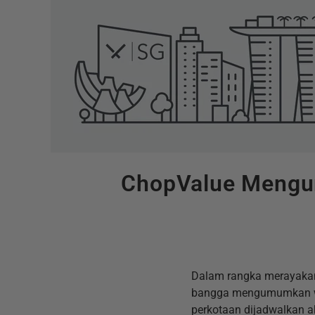
ChopValue Mengum
Dalam rangka merayakan
bangga mengumumkan wara
perkotaan dijadwalkan ak