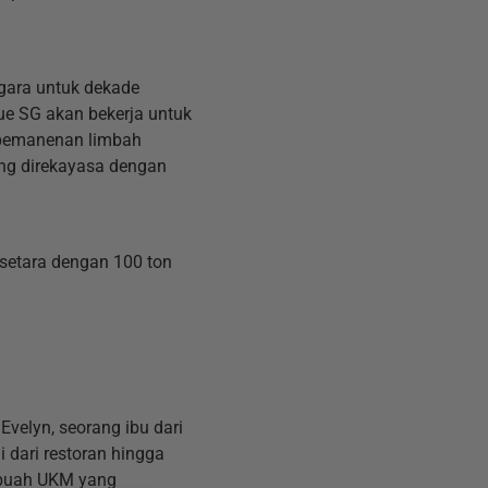
gara untuk dekade
e SG akan bekerja untuk
 pemanenan limbah
ang direkayasa dengan
setara dengan 100 ton
velyn, seorang ibu dari
 dari restoran hingga
sebuah UKM yang