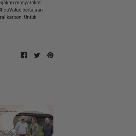
erjakan masyarakat
 ChopValue bertujuan
al karbon. Untuk