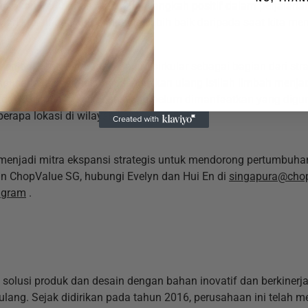
iptakan Perubahan Makro dan langkah positif dalam perjalana
ri kita tinggalkan tempat ini lebih baik daripada saat kita m
menjadi contoh dalam ekonomi sirkular sebagai bagian dari stra
saha lokal untuk mendefinisikan ulang istilah limbah menja
 daya sumpit sekali pakai yang belum dimanfaatkan yang digun
rapa lokasi di wilayah yang lebih luas.
k menjadi mitra ekspansi strategis untuk mendorong pertumbuh
an ChopValue SG, hubungi Evelyn dan Hui En di
singapura@cho
agram
.
olusi produk dan desain dengan bahan inovatif dan berkinerja
 ulang. Sejak didirikan pada tahun 2016, perusahaan ini telah m