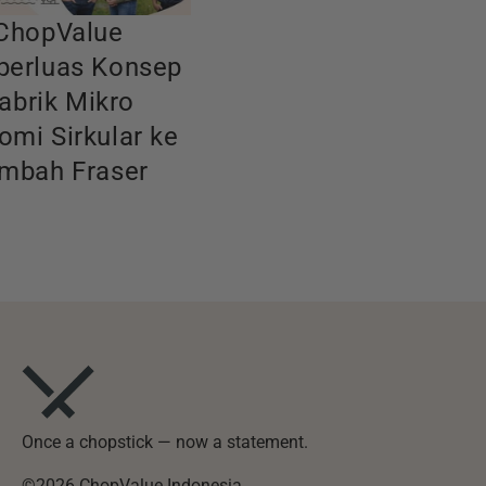
ChopValue
erluas Konsep
abrik Mikro
omi Sirkular ke
mbah Fraser
Once a chopstick — now a statement.
©2026 ChopValue Indonesia