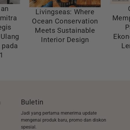
dan
Livingseas: Where
Memp
mitra
Ocean Conservation
P
egis
Meets Sustainable
Ekon
 Ulang
Interior Design
Le
t pada
1
n
Buletin
Jadi yang pertama menerima update
mengenai produk baru, promo dan diskon
spesial.