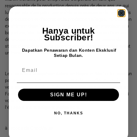
responsable de la production depuis près de deux ans, ce qui
lui a permis d'acquérir une solide connaissance du processus
de production et d'apprécier la production allégée. Fort de son
expérience dans la mise en place du réseau de recyclage des
Hanya untuk
baguettes, Martin est enthousiaste à l'idée de contribuer au
Subscriber!
développement de la communauté locale et de passer du
statut d'employé à celui de propriétaire d'une entreprise ayant
Dapatkan Penawaran dan Konten Eksklusif
un impact positif dans sa ville natale.
Setiap Bulan.
EMAIL
Les parcours complémentaires de Hayes et Martin formant un
partenariat parfait, nous avons hâte de travailler ensemble
vers un avenir durable. Suivez leur parcours sur Instagram et
Facebook, et si vous êtes à la recherche d'opportunités ou si
SIGN ME UP!
vous avez des baguettes à recycler à Montréal, contactez
l'équipe à montreal@chopvalue.com.
NO, THANKS
à propos de ChopValue